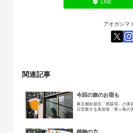
LINE
アオガシマ
関連記事
今回の旅のお宿も
青ヶ島
東京都杉並区「西荻窪」の美
日営業する美容室「青ヶ島の
植物の力
青ヶ島