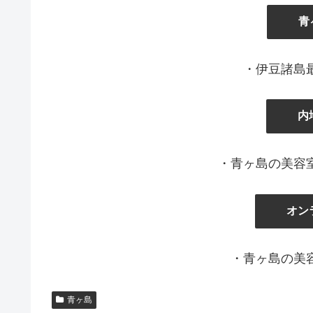
』
青
・伊豆諸島
内
・青ヶ島の美容
オン
・青ヶ島の美
青ヶ島