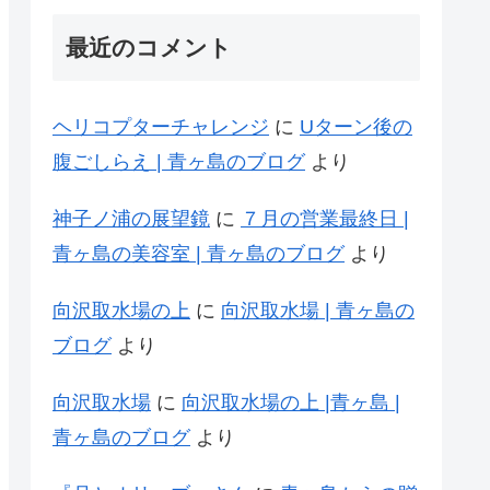
最近のコメント
ヘリコプターチャレンジ
に
Uターン後の
腹ごしらえ | 青ヶ島のブログ
より
神子ノ浦の展望鏡
に
７月の営業最終日 |
青ヶ島の美容室 | 青ヶ島のブログ
より
向沢取水場の上
に
向沢取水場 | 青ヶ島の
ブログ
より
向沢取水場
に
向沢取水場の上 |青ヶ島 |
青ヶ島のブログ
より