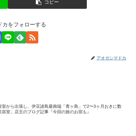
コピー
ドカをフォローする
アオガシマドカ
容室から出張し、伊豆諸島最南端「青ヶ島」で2〜3ヶ月おきに数
美容室」店主のブログ記事『今回の旅のお宿も』