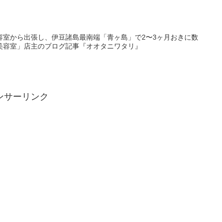
容室から出張し、伊豆諸島最南端「青ヶ島」で2〜3ヶ月おきに数
美容室」店主のブログ記事『オオタニワタリ』
ンサーリンク