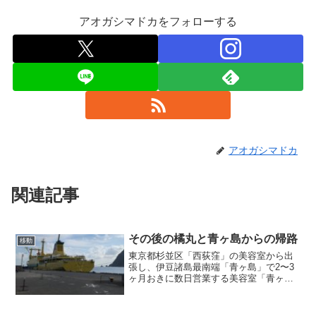
アオガシマドカをフォローする
アオガシマドカ
関連記事
その後の橘丸と青ヶ島からの帰路
移動
東京都杉並区「西荻窪」の美容室から出
張し、伊豆諸島最南端「青ヶ島」で2〜3
ヶ月おきに数日営業する美容室「青ヶ島
の美容室」店主のブログ記事『その後の
橘丸と青ヶ島からの帰路』