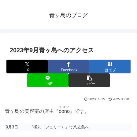
青ヶ島のブログ
2023年9月青ヶ島へのアクセス
X
Facebook
はてブ
LINE
コピー
2023.09.15
2025.08.28
オオノ
青ヶ島の美容室の店主『
oono
』です。
9月3日
『橘丸（フェリー）』で八丈島へ