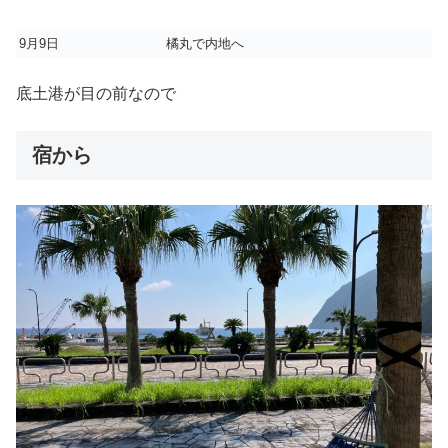
9月9日
橘丸で内地へ
底土港が目の前なので
宿から