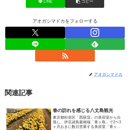
LINE
コピー
アオガシマドカをフォローする
アオガシマドカ
関連記事
春の訪れを感じる八丈島観光
八丈島
東京都杉並区「西荻窪」の美容室から出
張し、伊豆諸島最南端「青ヶ島」で2〜3
ヶ月おきに数日営業する美容室「青ヶ島