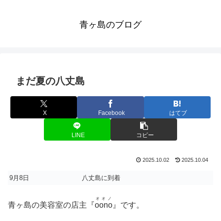
青ヶ島のブログ
まだ夏の八丈島
X
Facebook
はてブ
LINE
コピー
2025.10.02
2025.10.04
9月8日
八丈島に到着
オオノ
青ヶ島の美容室の店主『
oono
』です。