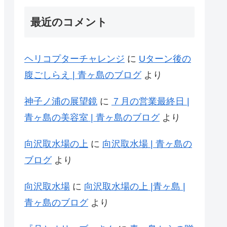
最近のコメント
ヘリコプターチャレンジ
に
Uターン後の
腹ごしらえ | 青ヶ島のブログ
より
神子ノ浦の展望鏡
に
７月の営業最終日 |
青ヶ島の美容室 | 青ヶ島のブログ
より
向沢取水場の上
に
向沢取水場 | 青ヶ島の
ブログ
より
向沢取水場
に
向沢取水場の上 |青ヶ島 |
青ヶ島のブログ
より