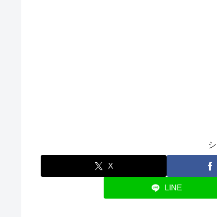
シ
X
LINE