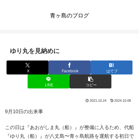
青ヶ島のブログ
ゆり丸を見納めに
X
Facebook
はてブ
LINE
コピー
2021.10.24
2024.10.08
9月10日の出来事
この日は『あおがしま丸（船）』が整備に入るため、代船
『ゆり丸（船）』が八丈島〜青ヶ島航路を運航する初日で