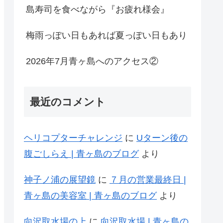
島寿司を食べながら『お疲れ様会』
梅雨っぽい日もあれば夏っぽい日もあり
2026年7月青ヶ島へのアクセス②
最近のコメント
ヘリコプターチャレンジ
に
Uターン後の
腹ごしらえ | 青ヶ島のブログ
より
神子ノ浦の展望鏡
に
７月の営業最終日 |
青ヶ島の美容室 | 青ヶ島のブログ
より
向沢取水場の上
に
向沢取水場 | 青ヶ島の