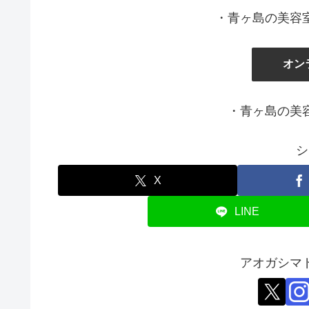
・青ヶ島の美容
オン
・青ヶ島の美
シ
X
LINE
アオガシマ