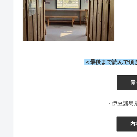
＜最後まで読んで頂
』
青
・伊豆諸島
内