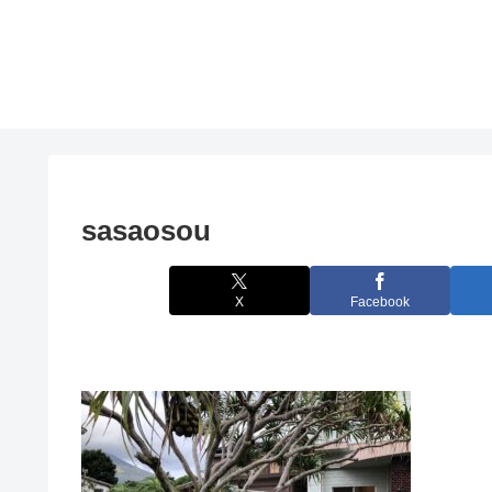
sasaosou
X
Facebook