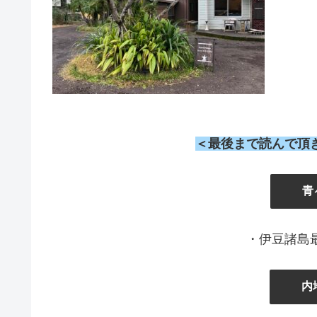
＜最後まで読んで頂
』
青
・伊豆諸島
内