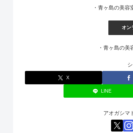
・青ヶ島の美容
オン
・青ヶ島の美
シ
X
LINE
アオガシマ