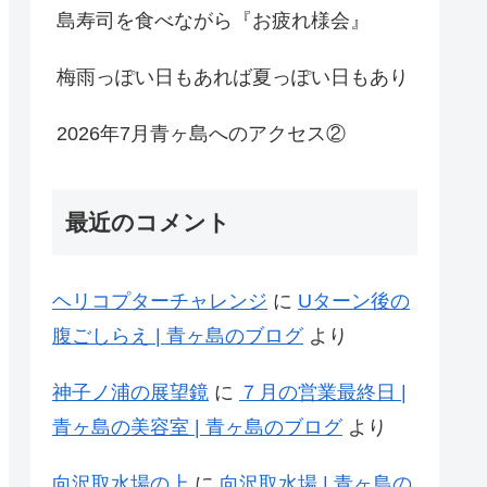
島寿司を食べながら『お疲れ様会』
梅雨っぽい日もあれば夏っぽい日もあり
2026年7月青ヶ島へのアクセス②
最近のコメント
ヘリコプターチャレンジ
に
Uターン後の
腹ごしらえ | 青ヶ島のブログ
より
神子ノ浦の展望鏡
に
７月の営業最終日 |
青ヶ島の美容室 | 青ヶ島のブログ
より
向沢取水場の上
に
向沢取水場 | 青ヶ島の