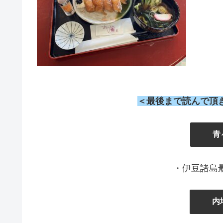
＜最後まで読んで頂
』
青
・伊豆諸島
内