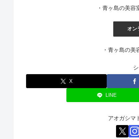
・青ヶ島の美容
オン
・青ヶ島の美
シ
X
LINE
アオガシマ