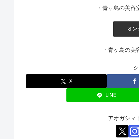
・青ヶ島の美容
オン
・青ヶ島の美
シ
X
LINE
アオガシマ