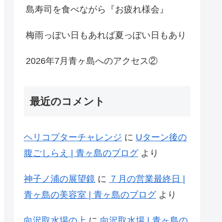
島寿司を食べながら『お疲れ様会』
梅雨っぽい日もあれば夏っぽい日もあり
2026年7月青ヶ島へのアクセス②
最近のコメント
ヘリコプターチャレンジ
に
Uターン後の
腹ごしらえ | 青ヶ島のブログ
より
神子ノ浦の展望鏡
に
７月の営業最終日 |
青ヶ島の美容室 | 青ヶ島のブログ
より
向沢取水場の上
に
向沢取水場 | 青ヶ島の