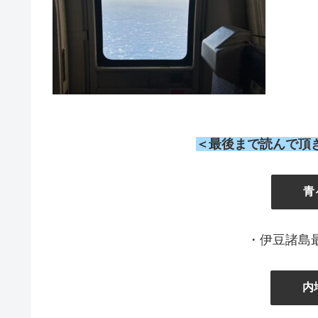
＜最後まで読んで頂
』
青
・伊豆諸島
内