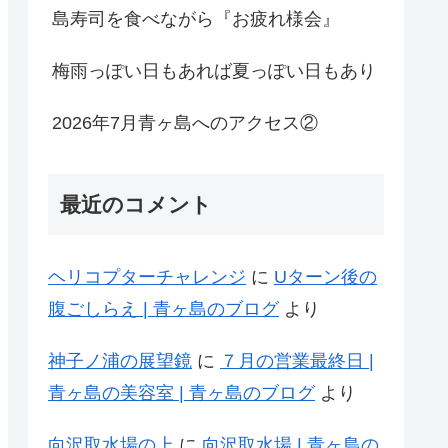
島寿司を食べながら『お疲れ様会』
梅雨っぽい日もあれば夏っぽい日もあり
2026年7月青ヶ島へのアクセス②
最近のコメント
ヘリコプターチャレンジ
に
Uターン後の
腹ごしらえ | 青ヶ島のブログ
より
神子ノ浦の展望鏡
に
７月の営業最終日 |
青ヶ島の美容室 | 青ヶ島のブログ
より
向沢取水場の上
に
向沢取水場 | 青ヶ島の