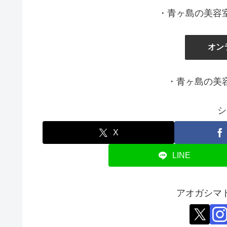
・青ヶ島の美容
オン
・青ヶ島の美
シ
X
LINE
アオガシマ