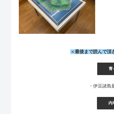
＜最後まで読んで頂
』
青
・伊豆諸島
内